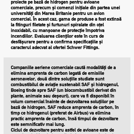
proiecte pe bază de hidrogen pentru avioane
comerciale, precum și comenzi inițiale din partea unei
universități din Marea Britanie pentru un avion
comercial. În acest caz, gama de produse a fost extinsă
la fitinguri filetate și furtunuri spiralate din oțel
inoxidabil, cu manșoane de protecție împotriva
incendiilor. Evaluarea clienților este în curs de
desfășurare pentru a confirma specificațiile și
caracterul adecvat al ofertei Schwer Fittings.
Companiile aeriene comerciale caută modalități de a
elimina amprenta de carbon legată de emisiile
aeronavelor, două dintre soluțiile studiate sunt
combustibilul de aviație sustenabil SAF și hidrogenul,
Boeing tinde spre SAF (un biocombustibil derivat din
plante, animale sau deșeuri), care va fi disponibil în
volum comercial înainte de dezvoltarea soluțiilor pe
bază de hidrogen, SAF reduce amprenta de carbon, în
timp ce hidrogenul (preferat de Airbus) va elimina
practic amprenta de carbon, însă timpul de dezvoltare
este semnificativ mai lung.
Ciclul de dezvoltare pentru astfel de avioane este de