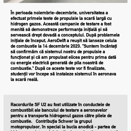
În perioada noiembrie-decembrie, universitatea a
efectuat primele teste de propulsie la scară largă cu
hidrogen gazos. Această campanie de testare a fost
menită să demonstreze performanța inițială și să
servească drept dovadă a conceptului. După problemele
inițiale de început, AeroDelft a reușit să lanseze celula
de combustie la 14 decembrie 2023. "Suntem încântați
să confirmăm că sistemul nostru de propulsie a
funcționat și că am propulsat elicea pentru prima dată
cu energie electrică generată de pila noastră de
combustie." După ce aceste teste vor fi finalizate,
studenții vor începe să instaleze sistemul în aeronava
la scară reală.
Racordurile SF U2 au fost utilizate în conductele de
combustibil ale bancului de testare a aeronavelor
pentru a transporta hidrogenul gazos către pilele de
combustie. Contribuția Schwer la grupul
motopropulsor, în special la bucla anodică - partea de