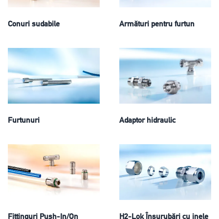
Conuri sudabile
Armături pentru furtun
Furtunuri
Adaptor hidraulic
Fittinguri Push-In/On
H2-Lok Înşurubări cu inele