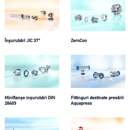
Înşurubări JIC 37°
ZeroCon
Miniflanșe inșurubări DIN
Fittinguri destinate presării
28403
Aquapress