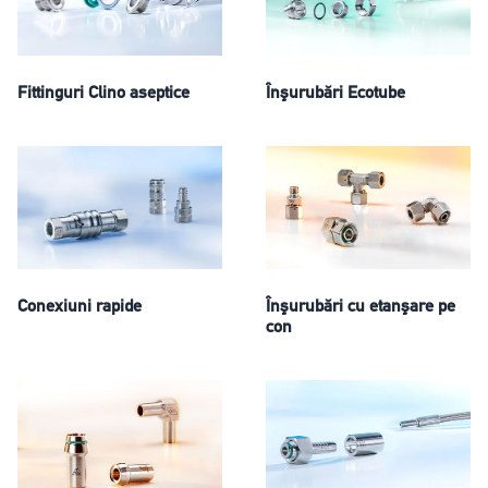
Fittinguri Clino aseptice
Înşurubări Ecotube
Conexiuni rapide
Înşurubări cu etanşare pe
con