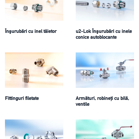
Înşurubări cu inel tăietor
u2-Lok Înşurubări cu inele
conice autoblocante
Fittinguri filetate
Armături, robineţi cu bilă,
ventile