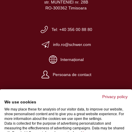
str. MUNTENIEI nr. 28B
RO-300362 Timisoara
Tel: +40 356 00 88 80
info.ro@schwer.com
Internațional
Persoana de contact
Privacy policy
We use cookies
We may place these for analysis of our visitor data, to improve our website,
Despre noi
show personalised content and to give you a great website experience. For
more information about the cookies we use open the settings.
Condiţii generale de afaceri
Data is collected for the purpose of advertising personalization and
measuring the effectiveness of advertising campaigns. Data may be shared
Protecția datelor