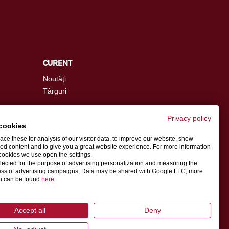
CURENT
Noutăţi
Târguri
Privacy policy
cookies
info.ro@schwer.com
ce these for analysis of our visitor data, to improve our website, show
ed content and to give you a great website experience. For more information
cookies we use open the settings.
Persoana de contact
llected for the purpose of advertising personalization and measuring the
ess of advertising campaigns. Data may be shared with Google LLC, more
on can be found
here
.
Accept all
Deny