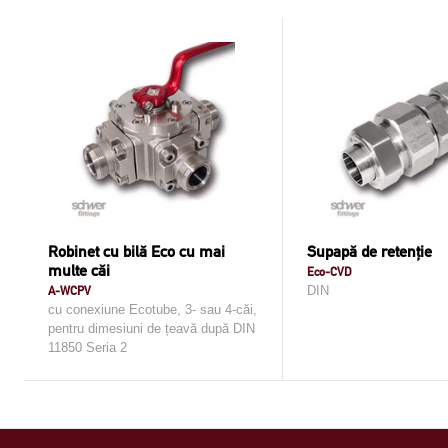
Robinet cu bilă Eco cu mai
Supapă de retenţie
multe căi
Eco-CVD
A-WCPV
DIN
cu conexiune Ecotube, 3- sau 4-căi,
pentru dimesiuni de țeavă după DIN
11850 Seria 2