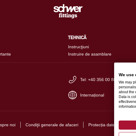
TEHNICĂ
Instrucţiuni
rtante
Instruire de asamblare
We use 
Tel: +40 356 00 88 80
We may pla
personalis
about the 
Internațional
Data is co
effectiven
informati
spre noi
Condiţii generale de afaceri
Protecția datelor