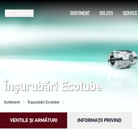
SORTIMENT
SOLUȚII
SERVICE
Română
Înşurubări Ecotube
Sortiment
Înşurubări Ecotube
VENTILE ȘI ARMĂTURI
INFORMAȚII PRIVIND