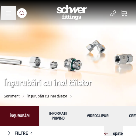
Înşurubări cu inel tăietor
Sortiment
Înşurubări cu inel tăietor
INFORMAȚII
ÎNŞURUBĂRI
VIDEOCLIPURI
CER
PRIVIND
FILTRE
spate
4