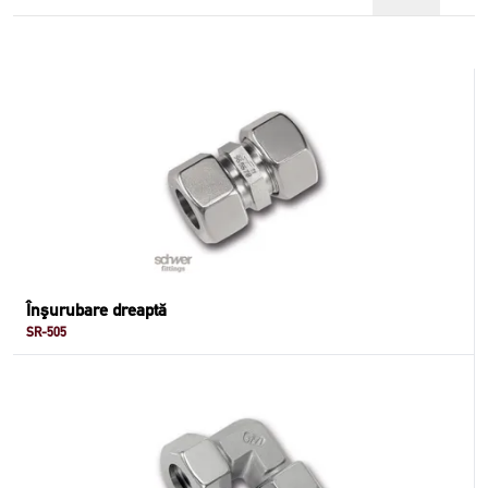
Înşurubare dreaptă
SR-505