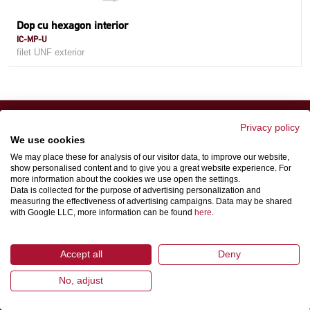
Dop cu hexagon interior
IC-MP-U
filet UNF exterior
Privacy policy
We use cookies
We may place these for analysis of our visitor data, to improve our website,
show personalised content and to give you a great website experience. For
more information about the cookies we use open the settings.
Data is collected for the purpose of advertising personalization and
SCHWER FITTINGS
measuring the effectiveness of advertising campaigns. Data may be shared
SORTIMENT
with Google LLC, more information can be found
here
.
TEHNICĂ
CURENT
Accept all
Deny
SC Schwer Fittings SRL
No, adjust
str. MUNTENIEI nr. 28B
RO-300362 Timisoara