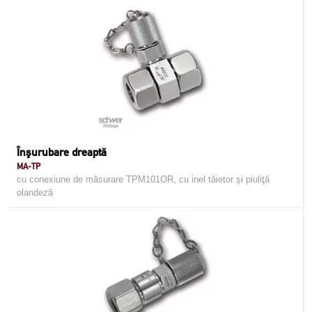
Înşurubare dreaptă
MA-TP
cu conexiune de măsurare TPM101OR, cu inel tăietor şi piuliţă
olandeză