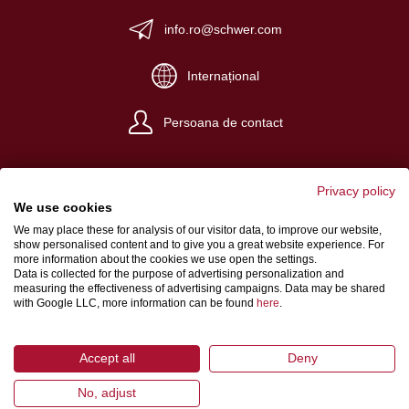
info.ro@schwer.com
Internațional
Persoana de contact
Privacy policy
We use cookies
We may place these for analysis of our visitor data, to improve our website,
Despre noi
show personalised content and to give you a great website experience. For
more information about the cookies we use open the settings.
Condiţii generale de afaceri
Data is collected for the purpose of advertising personalization and
measuring the effectiveness of advertising campaigns. Data may be shared
Protecția datelor
with Google LLC, more information can be found
here
.
Accept all
Deny
No, adjust