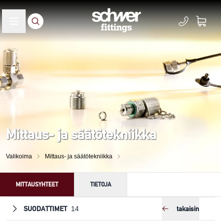
Mittaus- ja säätötekniikka
Valikoima
Mittaus- ja säätötekniikka
MITTAUSYHTEET
TIETOJA
SUODATTIMET
takaisin
14