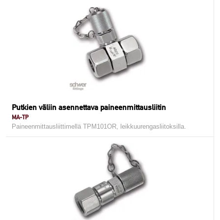
Putkien väliin asennettava paineenmittausliitin
MA-TP
Paineenmittausliittimellä TPM101OR, leikkuurengasliitoksilla.