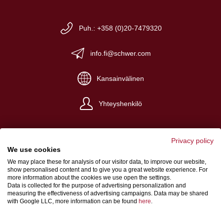
Puh.: +358 (0)20-7479320
info.fi@schwer.com
Kansainvälinen
Yhteyshenkilö
Privacy policy
We use cookies
We may place these for analysis of our visitor data, to improve our website,
Yritystiedot
show personalised content and to give you a great website experience. For
more information about the cookies we use open the settings.
Yleiset myyntiehdot
Data is collected for the purpose of advertising personalization and
measuring the effectiveness of advertising campaigns. Data may be shared
Tietosuoja
with Google LLC, more information can be found
here
.