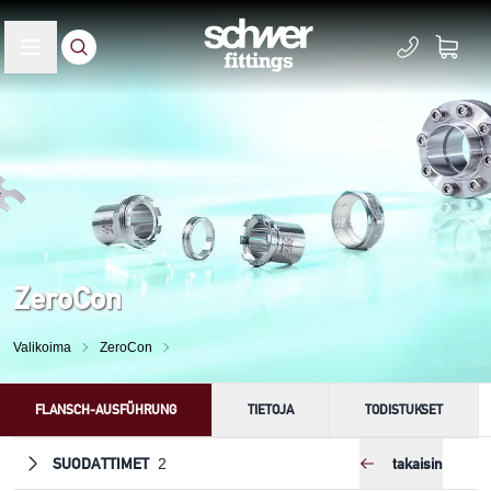
ZeroCon
Valikoima
ZeroCon
FLANSCH-AUSFÜHRUNG
TIETOJA
TODISTUKSET
SUODATTIMET
takaisin
2