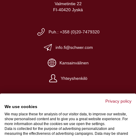
Valmetintie 22
FI-40420 Jyskä
Puh.: +358 (0)20-7479320
info.fi@schwer.com
Kansainvälinen
Yhteyshenkilö
Privacy policy
We use cookies
We may place these for analysis of our visitor data, to improve our website,
Yritystiedot
show personalised content and to give you a great website experience. For
more information about the cookies we use open the settings.
Yleiset myyntiehdot
Data is collected for the purpose of advertising personalization and
measuring the effectiveness of advertising campaigns. Data may be shared
Tietosuoja