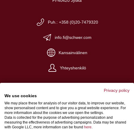
FI-40420 Jyskä
Puh.: +358 (0)20-7479320
info.fi@schwer.com
Kansainvälinen
Yhteyshenkilö
Privacy policy
We use cookies
We may place these for analysis of our visitor data, to improve our website,
Yritystiedot
show personalised content and to give you a great website experience. For
more information about the cookies we use open the settings.
Yleiset myyntiehdot
Data is collected for the purpose of advertising personalization and
measuring the effectiveness of advertising campaigns. Data may be shared
Tietosuoja
with Google LLC, more information can be found
here
.