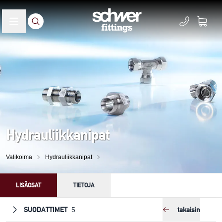
Hydrauliikkanipat
Valikoima
Hydrauliikkanipat
LISÄOSAT
TIETOJA
SUODATTIMET
takaisin
5