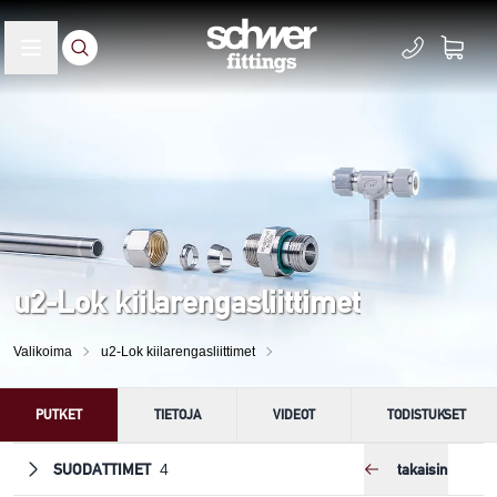
u2-Lok kiilarengasliittimet
Valikoima
u2-Lok kiilarengasliittimet
PUTKET
TIETOJA
VIDEOT
TODISTUKSET
SUODATTIMET
takaisin
4