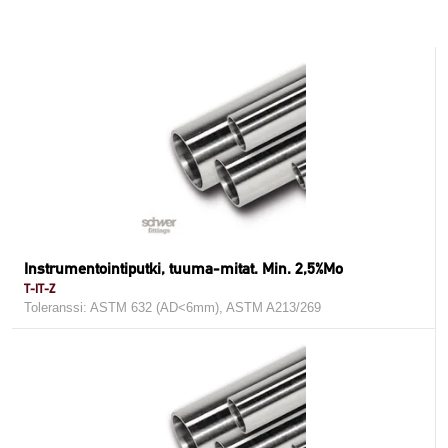
Instrumentointiputki, tuuma-mitat. Min. 2,5%Mo
T-IT-Z
Toleranssi: ASTM 632 (AD<6mm), ASTM A213/269