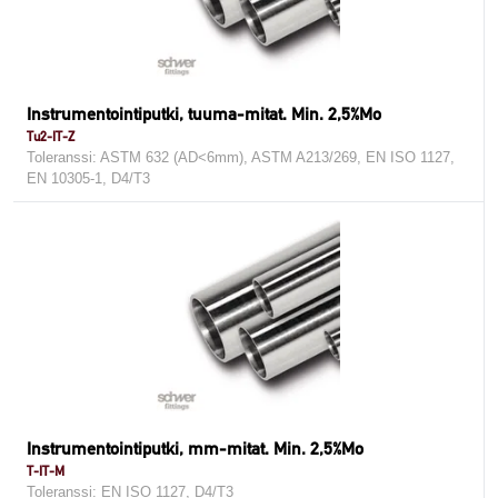
Instrumentointiputki, tuuma-mitat. Min. 2,5%Mo
Tu2-IT-Z
Toleranssi: ASTM 632 (AD<6mm), ASTM A213/269, EN ISO 1127,
EN 10305-1, D4/T3
Instrumentointiputki, mm-mitat. Min. 2,5%Mo
T-IT-M
Toleranssi: EN ISO 1127, D4/T3