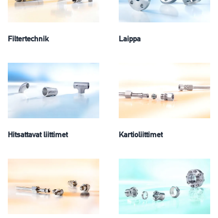
Filtertechnik
Laippa
Hitsattavat liittimet
Kartioliittimet