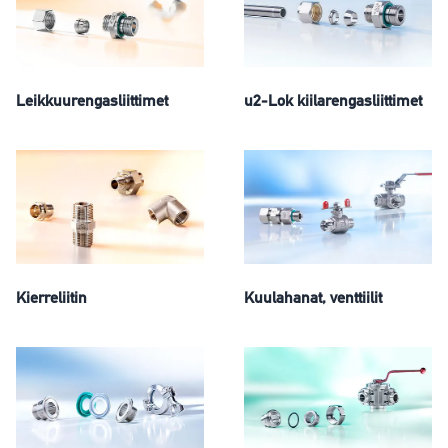
Leikkuurengasliittimet
u2-Lok kiilarengasliittimet
Kierreliitin
Kuulahanat, venttiilit