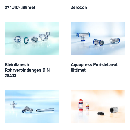
37° JIC-liittimet
ZeroCon
Kleinflansch
Aquapress Puristettavat
Rohrverbindungen DIN
liittimet
28403