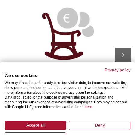
Privacy policy
Altersvorsorge
We use cookies
We may place these for analysis of our visitor data, to improve our website,
Zusatzbeitrag für die betriebliche Altersvorsorge (nach
show personalised content and to give you a great website experience. For
2 Jahren Betriebszugehörigkeit)
more information about the cookies we use open the settings.
Data is collected for the purpose of advertising personalization and
measuring the effectiveness of advertising campaigns. Data may be shared
with Google LLC, more information can be found
here
.
Accept all
Deny