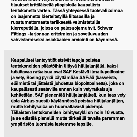
tilaukset brittiläiseltä yliopistolta kaupallista
lentokonetta varten. Tässä yhteydessä tuotevalikoimaa
on laajennettu kierteitetyillä liitososilla ja
ruostumattomasta teräksestä valmistetuilla
kierreputkilla, joissa on palosuojamuhvit. Schwer
Fittings -tarjonnan eritelmien ja soveltuvuuden
vahvistamiseksi asiakkaiden arviointi on käynnissä.
Kaupalliset lentoyhtiöt etsivät tapoja poistaa
lentokoneiden päästöihin liittyvä hiilijalanjälki, kaksi
tutkittavaa ratkaisua ovat SAF Kestävä ilmailupolttoaine
ja vety, Boeing pyrkii käyttämään SAF:ää (kasveista,
eläimistä tai jätteistä johdettua biopolttoainetta), joka on
kaupallisesti saatavilla ennen kuin vetyratkaisuja
kehitetään, SAF pienentää hiilijalanjälkeä, kun taas vety
(jota Airbus suosii) käytännössä poistaa hiilijalanjäljen,
mutta kehitysaika on huomattavasti pidempi.
Tällaisten lentokoneiden kehityssykli on noin 10 vuotta,
ja se edistää pienellä mutta tärkeällä tavalla paremman
ympäristön luomista lastemme lapsille.