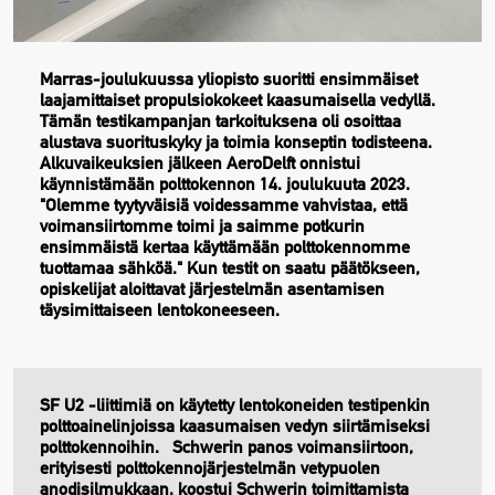
Marras-joulukuussa yliopisto suoritti ensimmäiset
laajamittaiset propulsiokokeet kaasumaisella vedyllä.
Tämän testikampanjan tarkoituksena oli osoittaa
alustava suorituskyky ja toimia konseptin todisteena.
Alkuvaikeuksien jälkeen AeroDelft onnistui
käynnistämään polttokennon 14. joulukuuta 2023.
"Olemme tyytyväisiä voidessamme vahvistaa, että
voimansiirtomme toimi ja saimme potkurin
ensimmäistä kertaa käyttämään polttokennomme
tuottamaa sähköä." Kun testit on saatu päätökseen,
opiskelijat aloittavat järjestelmän asentamisen
täysimittaiseen lentokoneeseen.
SF U2 -liittimiä on käytetty lentokoneiden testipenkin
polttoainelinjoissa kaasumaisen vedyn siirtämiseksi
polttokennoihin. Schwerin panos voimansiirtoon,
erityisesti polttokennojärjestelmän vetypuolen
anodisilmukkaan, koostui Schwerin toimittamista