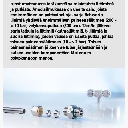
ruostumattomasta teräksestä valmistetuista liittimistä
ja putkista. Anodisilmukassa on useita osia, joista
ensimmäinen on polttoainelinja: sarja Schwerin
liittimiä yhdistää ensimmäisen paineensäätimen (200 -
> 10 bar) vetykaasupulloon (200 bar). Tämän jälkeen
sarja letkuja ja liittimiä (kulmaliittimiä, t-liittimiä ja
suoria liittimiä), joiden välissä on useita putkia, johtaa
toiseen paineensäätimeen (10 -> 2 bar). Toisen
paineensäätimen jälkeen se tulee järjestelmään ja
kulkee useiden komponenttien läpi ennen
polttokennoon menoa.