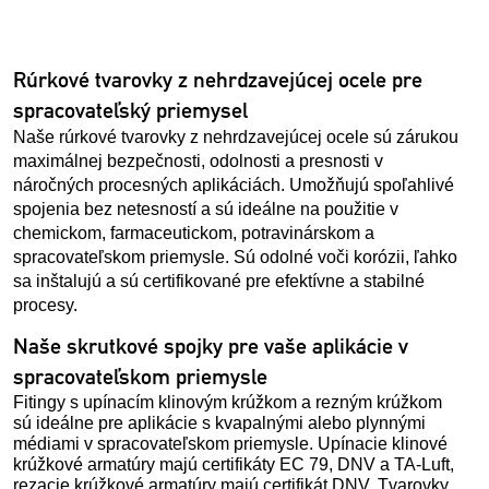
Rúrkové tvarovky z nehrdzavejúcej ocele pre
spracovateľský priemysel
Naše rúrkové tvarovky z nehrdzavejúcej ocele sú zárukou
maximálnej bezpečnosti, odolnosti a presnosti v
náročných procesných aplikáciách. Umožňujú spoľahlivé
spojenia bez netesností a sú ideálne na použitie v
chemickom, farmaceutickom, potravinárskom a
spracovateľskom priemysle. Sú odolné voči korózii, ľahko
sa inštalujú a sú certifikované pre efektívne a stabilné
procesy.
Naše skrutkové spojky pre vaše aplikácie v
spracovateľskom priemysle
Fitingy s upínacím klinovým krúžkom a rezným krúžkom
sú ideálne pre aplikácie s kvapalnými alebo plynnými
médiami v spracovateľskom priemysle. Upínacie klinové
krúžkové armatúry majú certifikáty EC 79, DNV a TA-Luft,
rezacie krúžkové armatúry majú certifikát DNV. Tvarovky