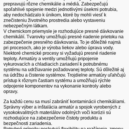
prepravujú rôzne chemikálie a médiá. Zabezpečujú
spoľahlivé spojenie medzi jednotlivými úsekmi potrubia,
aby nedochádzalo k únikom, ktoré by mohli viesť k
znečisteniu životného prostredia alebo vystaveniu
nebezpečným látkam.
V chemickom priemysle je rozhodujúce presné dávkovanie
chemikálií. Tvarovky umožňujú presné riadenie prietoku na
zabezpečenie presného dávkovania. To je dôležité najmä
pri procesoch, ako je výroba liekov alebo úprava vody.
Niektoré chemické procesy si vyžadujú presné riadenie
teploty. Armatúry a ventily umožňujú pripojenie
vykurovacích a chladiacich zariadení k potrubnému
systému na udržiavanie požadovanej teploty. Sú dôležité aj
na údržbu a čistenie systémov. Trojdielne armatúry uľahčujú
prístup k rôznym častiam systému a umožňujú rýchle
odpojenie komponentov na vykonanie kontroly alebo
opravy.
Za každú cenu sa musí zabrániť kontaminácii chemikáliami.
Správny výber a inštalácia armatúr a spojok vyrobených z
vysokokvalitných materiálov odolných voči korózii sú
rozhodujúce na zabezpečenie čistoty produktu a
bezpečnosti zariadenia.
Potrubné prípojky poskytujú flexibilitu na rozšírenie, zmenu