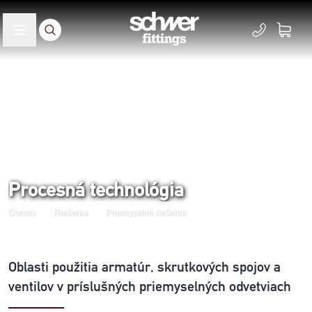
Procesná technológia
Domov
Riešenia
Priemyselné riešenia
Oblasti použitia armatúr, skrutkových spojov a
ventilov v príslušných priemyselných odvetviach