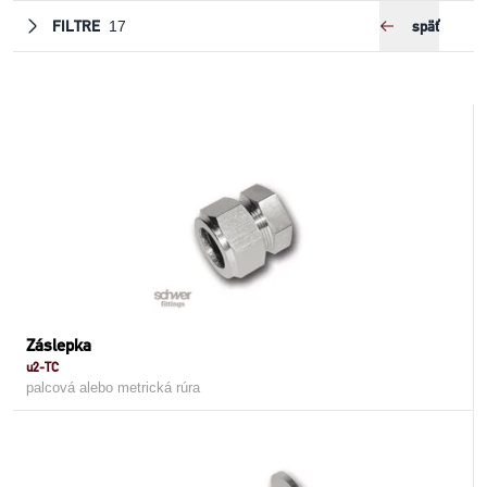
FILTRE
späť
17
Záslepka
u2-TC
palcová alebo metrická rúra