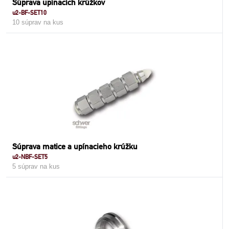
Súprava upínacích krúžkov
u2-BF-SET10
10 súprav na kus
Súprava matice a upínacieho krúžku
u2-NBF-SET5
5 súprav na kus