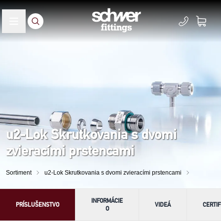
u2-Lok Skrutkovania s dvomi
zvieracími prstencami
Sortiment
u2-Lok Skrutkovania s dvomi zvieracími prstencami
INFORMÁCIE
PRÍSLUŠENSTVO
VIDEÁ
CERTIF
O