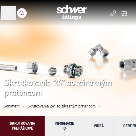
Skrutkovania 24° so zárezným
prstencom
Sortiment
Skrutkovania 24° so zárezným prstencom
SKRUTKOVANIA
INFORMÁCIE
VIDEÁ
CERTIFI
PREPÁŽKOVÉ
O