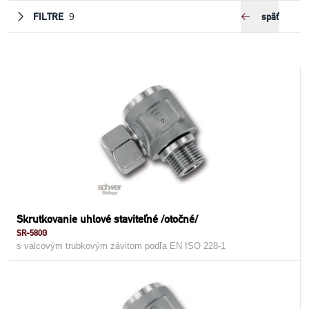
FILTRE
späť
9
Skrutkovanie uhlové staviteľné /otočné/
SR-580G
s valcovým trubkovým závitom podľa EN ISO 228-1