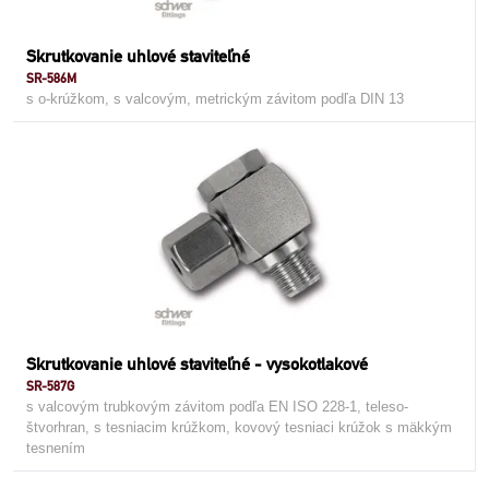
Skrutkovanie uhlové staviteľné
SR-586M
s o-krúžkom, s valcovým, metrickým závitom podľa DIN 13
Skrutkovanie uhlové staviteľné - vysokotlakové
SR-587G
s valcovým trubkovým závitom podľa EN ISO 228-1, teleso-
štvorhran, s tesniacim krúžkom, kovový tesniaci krúžok s mäkkým
tesnením