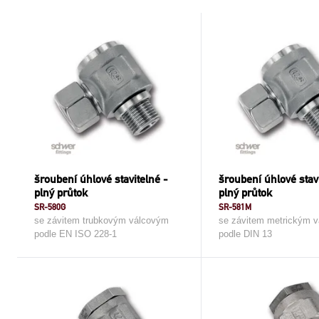
šroubení úhlové stavitelné -
šroubení úhlové stav
plný průtok
plný průtok
SR-580G
SR-581M
se závitem trubkovým válcovým
se závitem metrickým 
podle EN ISO 228-1
podle DIN 13