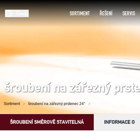
SORTIMENT
ŘEŠENÍ
SERVIS
Česky
šroubení na zářezný prst
Sortiment
šroubení na zářezný prstenec 24°
ŠROUBENÍ SMĚROVĚ STAVITELNÁ
INFORMACE O