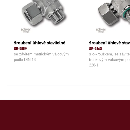
šroubení úhlové stavitelné
šroubení úhlové stav
SR-585M
SR-586G
se závitem metrickým válcovým
s o-kroužkem, se závit
podle DIN 13
trubkovým válcovým po
228-1