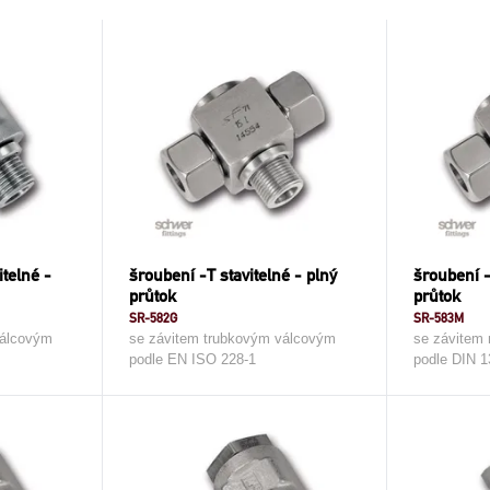
itelné -
šroubení -T stavitelné - plný
šroubení -
průtok
průtok
SR-582G
SR-583M
válcovým
se závitem trubkovým válcovým
se závitem
podle EN ISO 228-1
podle DIN 1