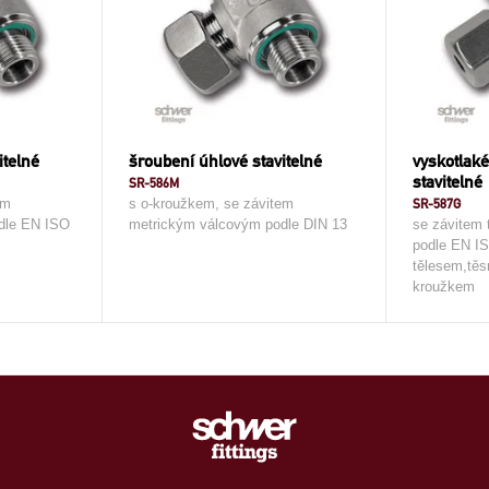
itelné
šroubení úhlové stavitelné
vyskotlaké
stavitelné
SR-586M
em
s o-kroužkem, se závitem
SR-587G
dle EN ISO
metrickým válcovým podle DIN 13
se závitem
podle EN IS
tělesem,tě
kroužkem