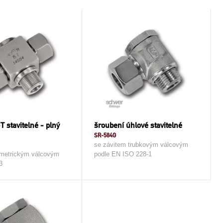
T stavitelné - plný
šroubení úhlové stavitelné
SR-584G
se závitem trubkovým válcovým
 metrickým válcovým
podle EN ISO 228-1
3