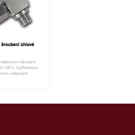
 šroubení úhlové
 trubkovým válcovým
O 228-1, čtyřhranným
snícím zářezným