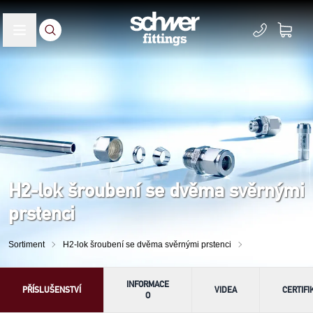
H2-lok šroubení se dvěma svěrnými
prstenci
Sortiment
H2-lok šroubení se dvěma svěrnými prstenci
INFORMACE
PŘÍSLUŠENSTVÍ
VIDEA
CERTIFI
O