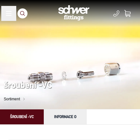
šroubení -VC
Sortiment
ŠROUBENÍ -VC
INFORMACE O