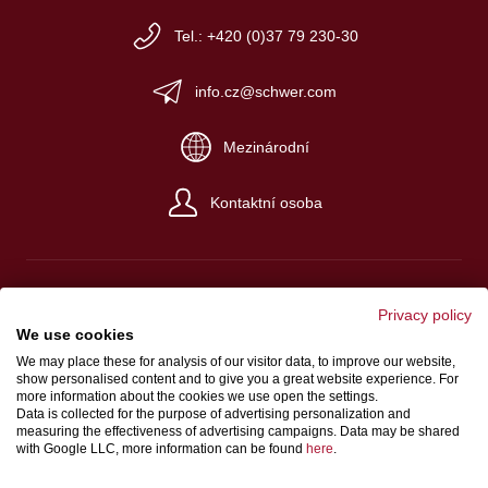
Tel.: +420 (0)37 79 230-30
info.cz@schwer.com
Mezinárodní
Kontaktní osoba
Privacy policy
We use cookies
Impresum
We may place these for analysis of our visitor data, to improve our website,
Platební a dodací podmínky
show personalised content and to give you a great website experience. For
more information about the cookies we use open the settings.
Ochrana údajů
Data is collected for the purpose of advertising personalization and
measuring the effectiveness of advertising campaigns. Data may be shared
zákon o ochraně oznamovatelů
with Google LLC, more information can be found
here
.