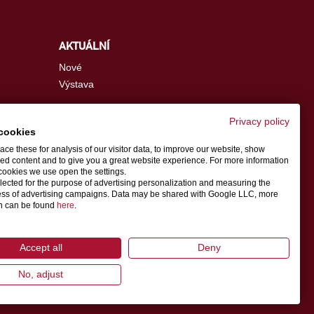
AKTUÁLNÍ
Nové
Výstava
Privacy policy
cookies
info.cz@schwer.com
ce these for analysis of our visitor data, to improve our website, show
ed content and to give you a great website experience. For more information
cookies we use open the settings.
Kontaktní osoba
llected for the purpose of advertising personalization and measuring the
ess of advertising campaigns. Data may be shared with Google LLC, more
on can be found
here
.
amovatelů
Accept all
Deny
No, adjust