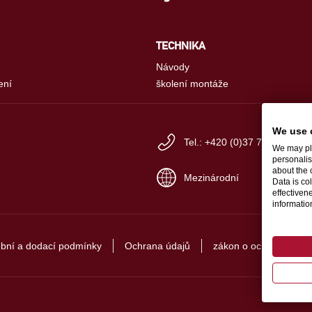
TECHNIKA
Návody
ení
školení montáže
We use 
Tel.: +420 (0)37 79 230-30
We may pla
personalis
about the 
Mezinárodní
Data is co
effectiven
informati
ební a dodací podmínky
Ochrana údajů
zákon o ochraně ozn