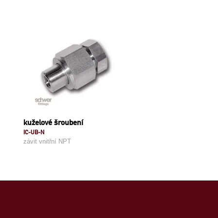
kuželové šroubení
IC-UB-N
závit vnitřní NPT