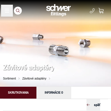
Závitové adaptéry
Sortiment
Závitové adaptéry
SKRUTKOVANIA
INFORMÁCIE O
späť