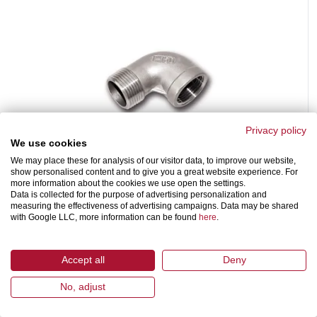
Privacy policy
We use cookies
Koleno 90°
We may place these for analysis of our visitor data, to improve our website,
GF-131
show personalised content and to give you a great website experience. For
s kužeľovým závitom podľa DIN EN 10226 / ISO 7-1
more information about the cookies we use open the settings.
Data is collected for the purpose of advertising personalization and
measuring the effectiveness of advertising campaigns. Data may be shared
with Google LLC, more information can be found
here
.
Accept all
Deny
No, adjust