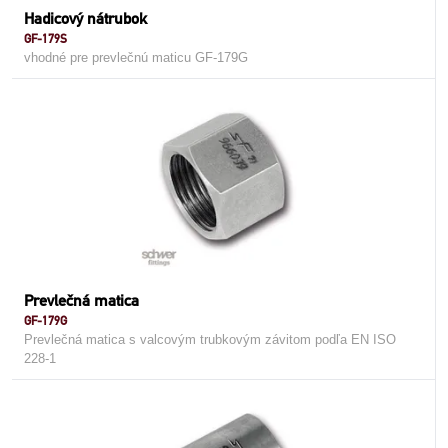
Hadicový nátrubok
GF-179S
vhodné pre prevlečnú maticu GF-179G
Prevlečná matica
GF-179G
Prevlečná matica s valcovým trubkovým závitom podľa EN ISO
228-1