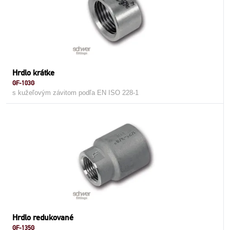
Hrdlo krátke
GF-103G
s kužeľovým závitom podľa EN ISO 228-1
Hrdlo redukované
GF-135G