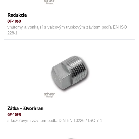
Redukcia
GF-106G
vnútorný a vonkajší s valcovým trubkovým závitom podľa EN ISO
228-1
Zátka - štvorhran
GF-109R
s kužeľovým závitom podľa DIN EN 10226 / ISO 7-1