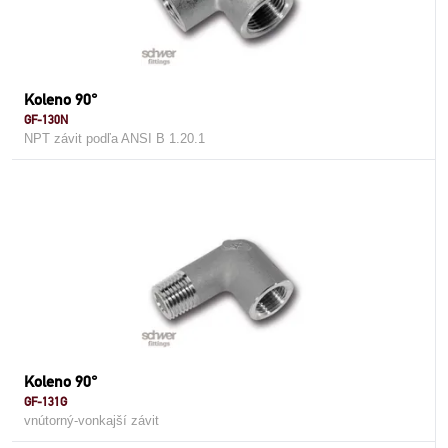
Koleno 90°
GF-130N
NPT závit podľa ANSI B 1.20.1
Koleno 90°
GF-131G
vnútorný-vonkajší závit