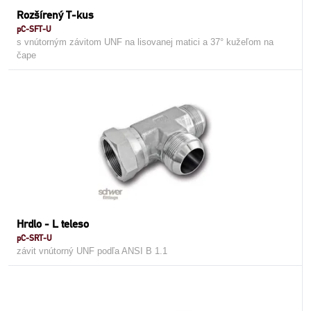
Rozšírený T-kus
pC-SFT-U
s vnútorným závitom UNF na lisovanej matici a 37° kužeľom na
čape
Hrdlo - L teleso
pC-SRT-U
závit vnútorný UNF podľa ANSI B 1.1