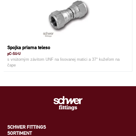
Spojka priama teleso
pC-SU-U
s vnútorným závitom UNF na lisovanej matici a 37° kužeľom na
čape
SCHWER FITTINGS
SORTIMENT