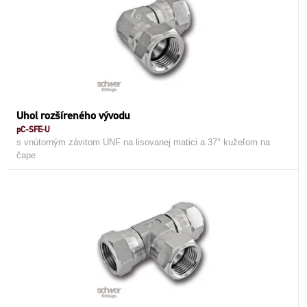
Uhol rozšíreného vývodu
pC-SFE-U
s vnútorným závitom UNF na lisovanej matici a 37° kužeľom na
čape