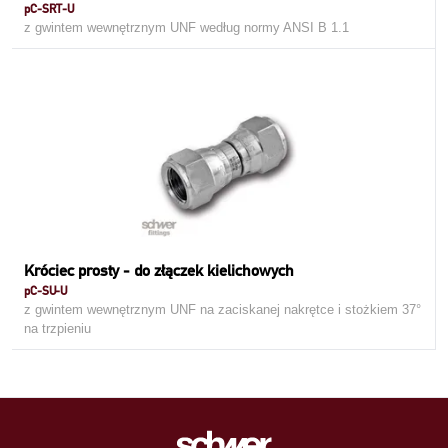
pC-SRT-U
z gwintem wewnętrznym UNF według normy ANSI B 1.1
Króciec prosty - do złączek kielichowych
pC-SU-U
z gwintem wewnętrznym UNF na zaciskanej nakrętce i stożkiem 37°
na trzpieniu