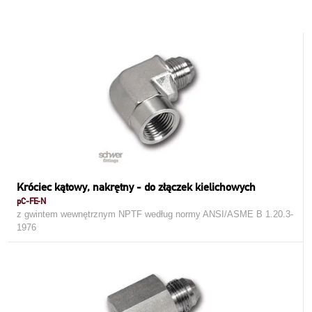
Króciec kątowy, nakrętny - do złączek kielichowych
pC-FE-N
z gwintem wewnętrznym NPTF według normy ANSI/ASME B 1.20.3-
1976