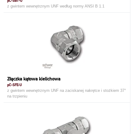
pC-SBT-U
z gwintem wewnętrznym UNF według normy ANSI B 1.1
Złączka kątowa kielichowa
pC-SFE-U
z gwintem wewnętrznym UNF na zaciskanej nakrętce i stożkiem 37°
na trzpieniu