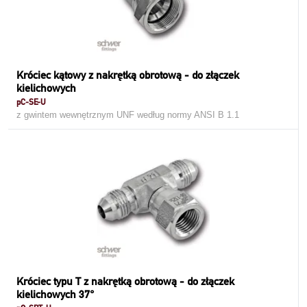
Króciec kątowy z nakrętką obrotową - do złączek
kielichowych
pC-SE-U
z gwintem wewnętrznym UNF według normy ANSI B 1.1
Króciec typu T z nakrętką obrotową - do złączek
kielichowych 37°