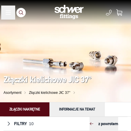
Złączki kielichowe JIC 37°
Asortyment
Złączki kielichowe JIC 37°
ZŁĄCZKI NAKRĘTNE
INFORMACJE NA TEMAT
FILTRY
z powrotem
10