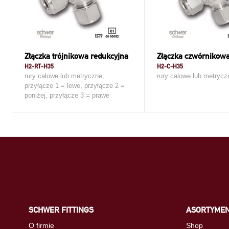
Złączka trójnikowa redukcyjna
Złączka czwórnikow
H2-RT-H35
H2-C-H35
rury calowe lub metryczne;
rury calowe lub metrycz
przyłącze 1 = lewe, przyłącze 2 =
poniżej, przyłącze 3 = prawe
SCHWER FITTINGS
ASORTYME
O firmie
Shop