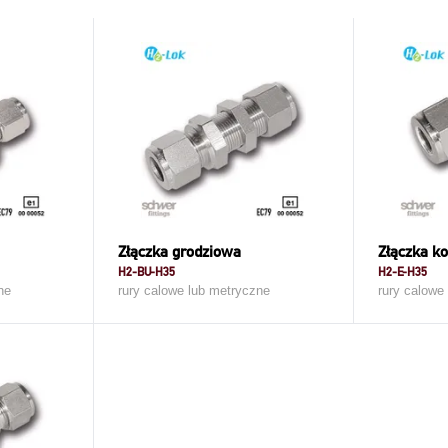
Złączka grodziowa
Złączka k
H2-BU-H35
H2-E-H35
ne
rury calowe lub metryczne
rury calowe