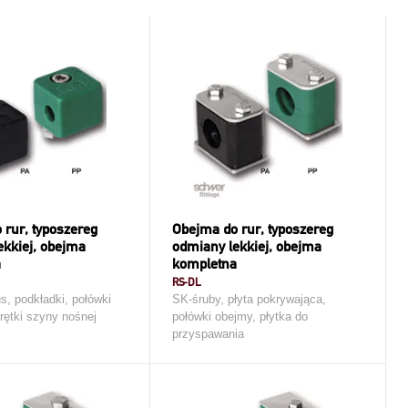
 rur, typoszereg
Obejma do rur, typoszereg
ekkiej, obejma
odmiany lekkiej, obejma
a
kompletna
RS-DL
s, podkładki, połówki
SK-śruby, płyta pokrywająca,
rętki szyny nośnej
połówki obejmy, płytka do
przyspawania