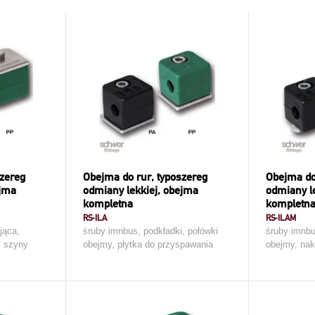
szereg
Obejma do rur, typoszereg
Obejma do
ejma
odmiany lekkiej, obejma
odmiany l
kompletna
kompletn
RS-ILA
RS-ILAM
jąca,
śruby imnbus, podkładki, połówki
śruby imnbu
i szyny
obejmy, płytka do przyspawania
obejmy, nak