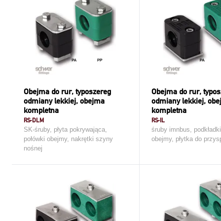
Obejma do rur, typoszereg
Obejma do rur, typo
odmiany lekkiej, obejma
odmiany lekkiej, ob
kompletna
kompletna
RS-DLM
RS-IL
SK-śruby, płyta pokrywająca,
śruby imnbus, podkładki
połówki obejmy, nakrętki szyny
obejmy, płytka do przy
nośnej