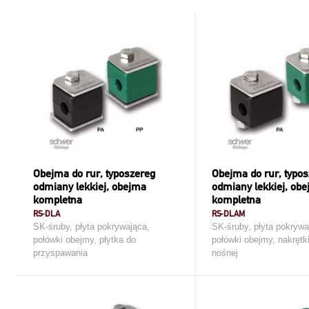
Obejma do rur, typoszereg
Obejma do rur, typo
odmiany lekkiej, obejma
odmiany lekkiej, ob
kompletna
kompletna
RS-DLA
RS-DLAM
SK-śruby, płyta pokrywająca,
SK-śruby, płyta pokrywa
połówki obejmy, płytka do
połówki obejmy, nakrętk
przyspawania
nośnej