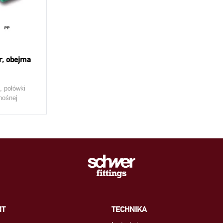
r, obejma
, połówki
nośnej
NT
TECHNIKA