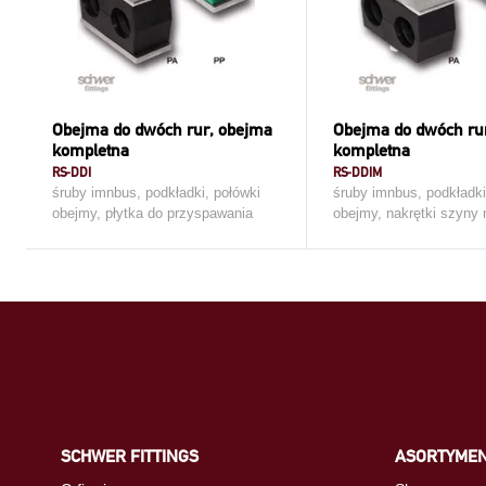
Obejma do dwóch rur, obejma
Obejma do dwóch ru
kompletna
kompletna
RS-DDI
RS-DDIM
śruby imnbus, podkładki, połówki
śruby imnbus, podkładki
obejmy, płytka do przyspawania
obejmy, nakrętki szyny 
SCHWER FITTINGS
ASORTYME