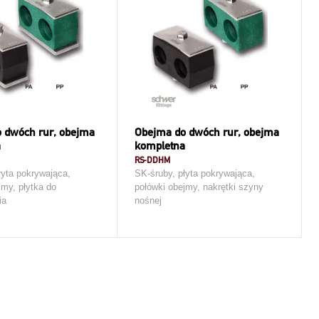
 dwóch rur, obejma
Obejma do dwóch rur, obejma
a
kompletna
RS-DDHM
łyta pokrywająca,
SK-śruby, płyta pokrywająca,
jmy, płytka do
połówki obejmy, nakrętki szyny
ia
nośnej