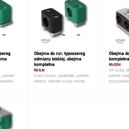
szereg
Obejma do rur, typoszereg
Obejma do
ejma
odmiany lekkiej, obejma
kompletn
kompletna
RS-DDH
RS-ILM
SK-śruby, p
, połówki
śruby imnbus, podkładki, połówki
połówki obe
spawania
obejmy, nakrętki szyny nośnej
przyspawan