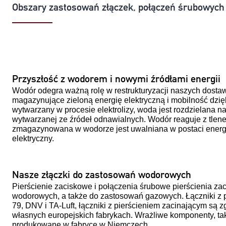
Obszary zastosowań złączek, połączeń śrubowych
Przyszłość z wodorem i nowymi źródłami energii
Wodór odegra ważną rolę w restrukturyzacji naszych dostaw
magazynujące zieloną energię elektryczną i mobilność dzi
wytwarzany w procesie elektrolizy, woda jest rozdzielana na 
wytwarzanej ze źródeł odnawialnych. Wodór reaguje z tle
zmagazynowana w wodorze jest uwalniana w postaci energii 
elektryczny.
Nasze złączki do zastosowań wodorowych
Pierścienie zaciskowe i połączenia śrubowe pierścienia za
wodorowych, a także do zastosowań gazowych. Łączniki z p
79, DNV i TA-Luft, łączniki z pierścieniem zacinającym s
własnych europejskich fabrykach. Wrażliwe komponenty, taki
produkowane w fabryce w Niemczech.