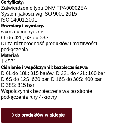
Certyfikaty:
Zatwierdzenie typu DNV TPA00002EA
System jakości wg ISO 9001:2015
ISO 14001:2001
Rozmiary i wymiary:
wymiary metryczne
6L do 42L, 6S do 38S
Duża różnorodność produktów i możliwości
podłączenia
Materiał:
1.4571
Ciśnienie i współczynnik bezpieczeństwa:
D 6L do 18L: 315 barów, D 22L do 42L: 160 bar
D 6S do 12S: 630 bar, D 16S do 30S: 400 bar
D 38S: 315 bar
Współczynnik bezpieczeństwa po stronie
podłączenia rury 4-krotny
do produktów w sklepie