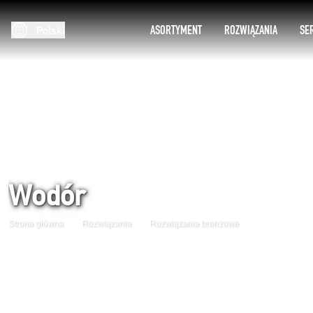
ASORTYMENT
ROZWIĄZANIA
SE
Polski
Wodór
Strona główna
Rozwiązania
Rozwiązania branżowe