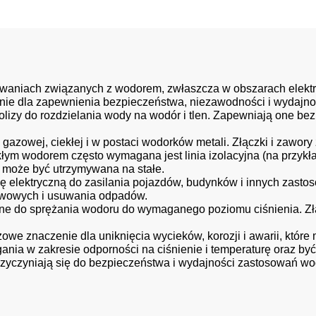
sowaniach związanych z wodorem, zwłaszcza w obszarach elektr
enie dla zapewnienia bezpieczeństwa, niezawodności i wydajn
lizy do rozdzielania wody na wodór i tlen. Zapewniają one bez
zowej, ciekłej i w postaci wodorków metali. Złączki i zawor
 wodorem często wymagana jest linia izolacyjna (na przykład
a może być utrzymywana na stałe.
elektryczną do zasilania pojazdów, budynków i innych zastos
liwowych i usuwania odpadów.
wane do sprężania wodoru do wymaganego poziomu ciśnienia. Zł
czowe znaczenie dla uniknięcia wycieków, korozji i awarii, k
nia w zakresie odporności na ciśnienie i temperaturę oraz b
przyczyniają się do bezpieczeństwa i wydajności zastosowań wo