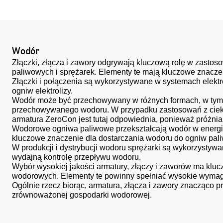
Wodór
Złączki, złącza i zawory odgrywają kluczową rolę w zasto
paliwowych i sprężarek. Elementy te mają kluczowe znacz
Złączki i połączenia są wykorzystywane w systemach elektro
ogniw elektrolizy.
Wodór może być przechowywany w różnych formach, w tym ga
przechowywanego wodoru. W przypadku zastosowań z ciekłym
armatura ZeroCon jest tutaj odpowiednia, ponieważ próżni
Wodorowe ogniwa paliwowe przekształcają wodór w energię 
kluczowe znaczenie dla dostarczania wodoru do ogniw pa
W produkcji i dystrybucji wodoru sprężarki są wykorzysty
wydajną kontrolę przepływu wodoru.
Wybór wysokiej jakości armatury, złączy i zaworów ma klu
wodorowych. Elementy te powinny spełniać wysokie wymaga
Ogólnie rzecz biorąc, armatura, złącza i zawory znacząco 
zrównoważonej gospodarki wodorowej.