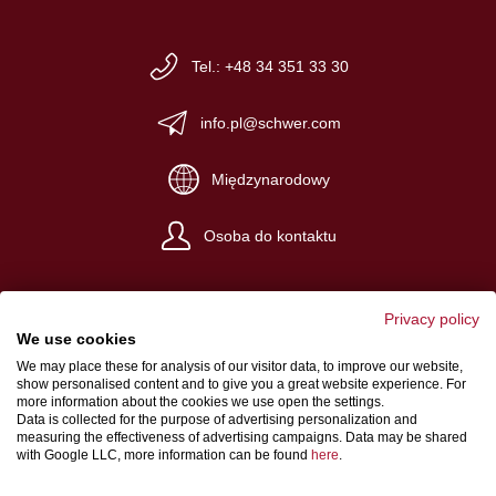
Tel.: +48 34 351 33 30
info.pl@schwer.com
Międzynarodowy
Osoba do kontaktu
Privacy policy
We use cookies
We may place these for analysis of our visitor data, to improve our website,
Nota redakcyjna
show personalised content and to give you a great website experience. For
more information about the cookies we use open the settings.
Ogólne warunki handlowe
Data is collected for the purpose of advertising personalization and
measuring the effectiveness of advertising campaigns. Data may be shared
Polityka prywatności
with Google LLC, more information can be found
here
.