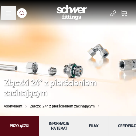
Złączki 24° z pierścieniem
zacinającym
Asortyment
Złączki 24° z pierścieniem zacinającym
INFORMACJE
PRZYŁĄCZKI
FILMY
CERTYFIKA
NA TEMAT