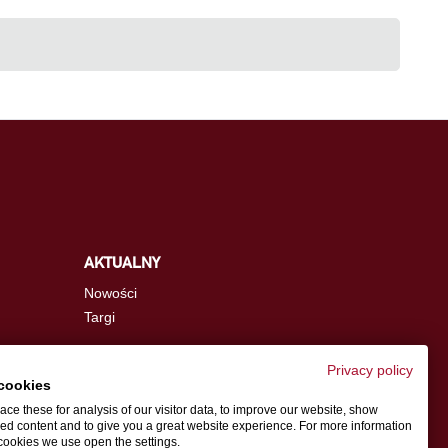
AKTUALNY
Nowości
Targi
Privacy policy
cookies
info.pl@schwer.com
ce these for analysis of our visitor data, to improve our website, show
ed content and to give you a great website experience. For more information
cookies we use open the settings.