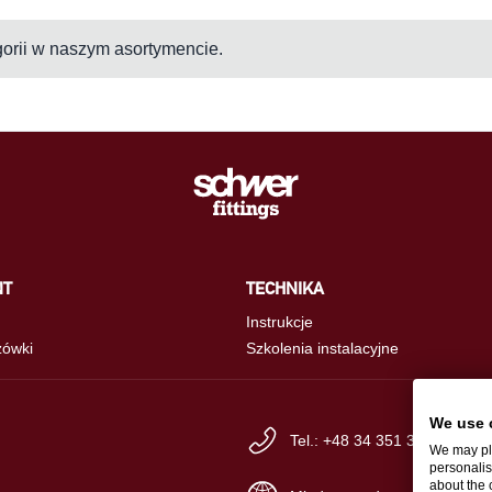
gorii w naszym asortymencie.
NT
TECHNIKA
Instrukcje
ówki
Szkolenia instalacyjne
We use 
Tel.: +48 34 351 33 30
We may pla
personalis
about the 