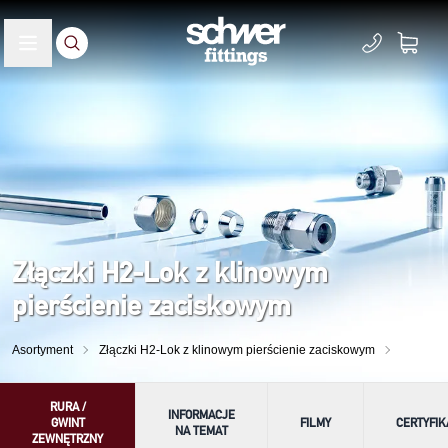
Złączki H2-Lok z klinowym
pierścienie zaciskowym
Asortyment
Złączki H2-Lok z klinowym pierścienie zaciskowym
RURA /
INFORMACJE
GWINT
FILMY
CERTYFIK
NA TEMAT
ZEWNĘTRZNY