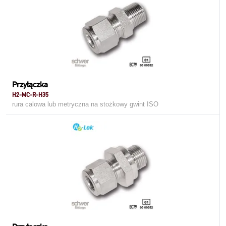
Przyłączka
H2-MC-R-H35
rura calowa lub metryczna na stożkowy gwint ISO