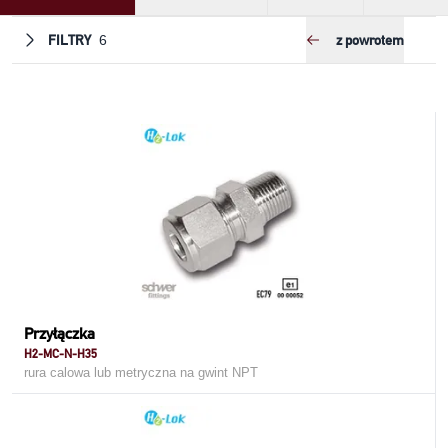
FILTRY
z powrotem
6
Przyłączka
H2-MC-N-H35
rura calowa lub metryczna na gwint NPT