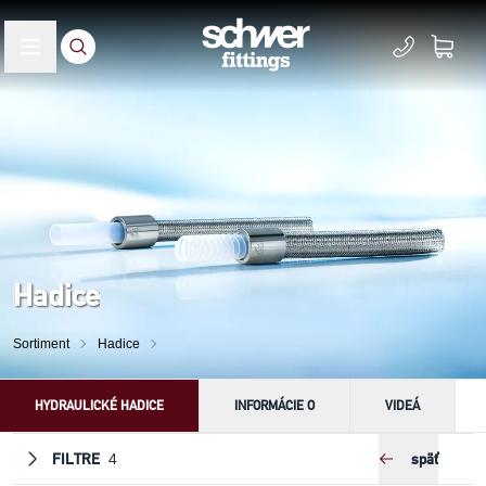
Hadice
Sortiment
Hadice
HYDRAULICKÉ HADICE
INFORMÁCIE O
VIDEÁ
FILTRE
späť
4