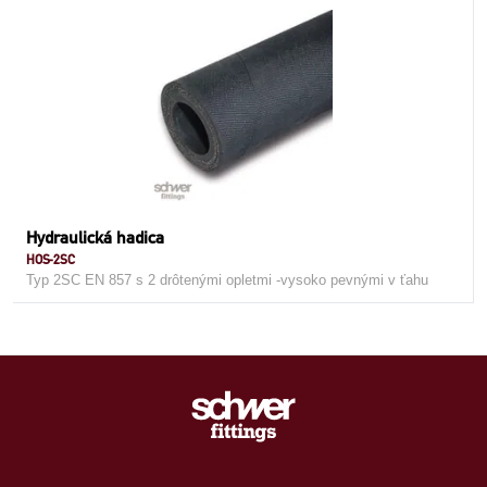
Hydraulická hadica
HOS-2SC
Typ 2SC EN 857 s 2 drôtenými opletmi -vysoko pevnými v ťahu