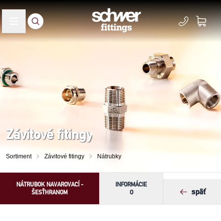
Závitové fitingy
Sortiment
Závitové fitingy
Nátrubky
NÁTRUBOK NAVAROVACÍ -
INFORMÁCIE
späť
ŠESŤHRANOM
O