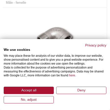
Mâle - femelle
Privacy policy
We use cookies
We may place these for analysis of our visitor data, to improve our website,
show personalised content and to give you a great website experience. For
Coude 90°
more information about the cookies we use open the settings.
GF-131
Data is collected for the purpose of advertising personalization and
measuring the effectiveness of advertising campaigns. Data may be shared
Filetage extérieur interne, avec filetage conique Whitworth selon DIN
with Google LLC, more information can be found
here
.
EN 10226 / ISO 7-1
Accept all
Deny
No, adjust