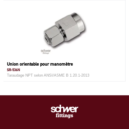
Union orientable pour manomètre
SR-536N
Taraudage NPT selon ANSI/ASME B 1.20.1-2013