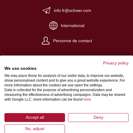
info.fr@schwer.com
International
Personne de contact
Privacy policy
We use cookies
We may place these for analysis of our visitor data, to improve our website,
Impressum
show personalised content and to give you a great website experience. For
more information about the cookies we use open the settings.
Conditions de vente et de livraison
Data is collected for the purpose of advertising personalization and
measuring the effectiveness of advertising campaigns. Data may be shared
Protection des données
with Google LLC, more information can be found
here
.
Accept all
Deny
No, adjust