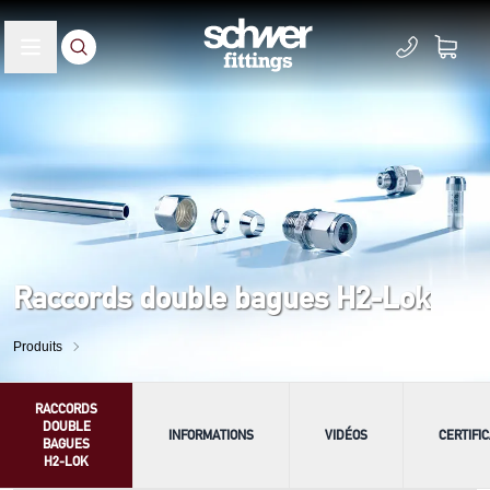
Raccords double bagues H2-Lok
Produits
RACCORDS
DOUBLE
INFORMATIONS
VIDÉOS
CERTIFI
BAGUES
H2-LOK