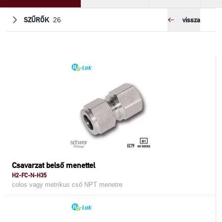
SZŰRŐK
vissza
26
Csavarzat belső menettel
H2-FC-N-H35
colos vagy metrikus cső NPT menetre