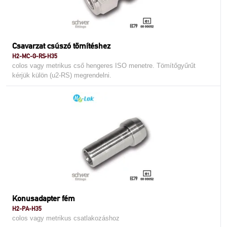
Csavarzat csúszó tömítéshez
H2-MC-G-RS-H35
colos vagy metrikus cső hengeres ISO menetre. Tömítőgyűrűt
kérjük külön (u2-RS) megrendelni.
Konusadapter fém
H2-PA-H35
colos vagy metrikus csatlakozáshoz