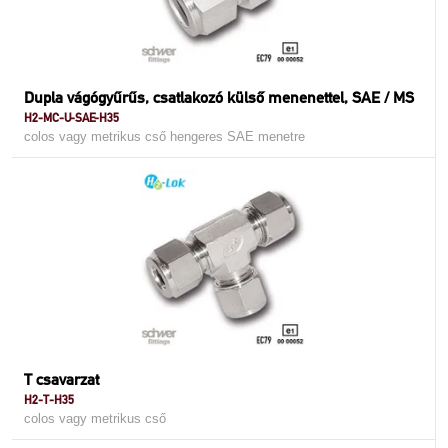
Dupla vágógyűrűs, csatlakozó külső menenettel, SAE / MS
H2-MC-U-SAE-H35
colos vagy metrikus cső hengeres SAE menetre
T csavarzat
H2-T-H35
colos vagy metrikus cső