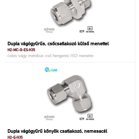
Dupla vágógyűrűs, csőcsatlakozó külső menettel
H2-MC-G-ES-H35
colos vagy metrikus cső hengeres ISO menetre
Dupla vágógyűrű könyök csatlakozó, nemesacél
H2-E-H35