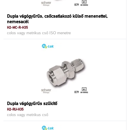
Dupla vágógyűrűs, csőcsatlakozó külső menenettel,
nemesacél
H2-MC-R-H35
colos vagy metrikus cső ISO menetre
Dupla vágógyűrűs szűkítő
H2-RU-H35
colos vagy metrikus cső