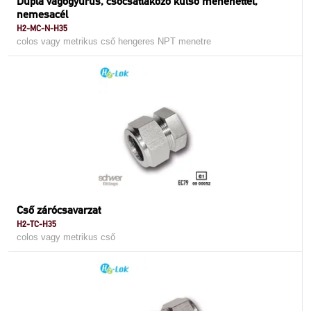
Dupla vágógyűrűs, csőcsatlakozó külső menenettel,
nemesacél
H2-MC-N-H35
colos vagy metrikus cső hengeres NPT menetre
Cső zárócsavarzat
H2-TC-H35
colos vagy metrikus cső