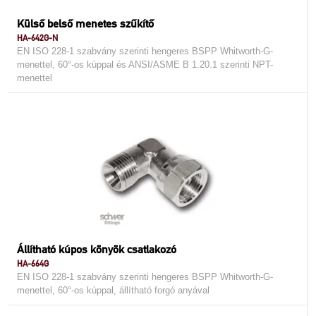
Külső belső menetes szűkítő
HA-642G-N
EN ISO 228-1 szabvány szerinti hengeres BSPP Whitworth-G-
menettel, 60°-os kúppal és ANSI/ASME B 1.20.1 szerinti NPT-
menettel
Állítható kúpos könyök csatlakozó
HA-664G
EN ISO 228-1 szabvány szerinti hengeres BSPP Whitworth-G-
menettel, 60°-os kúppal, állítható forgó anyával