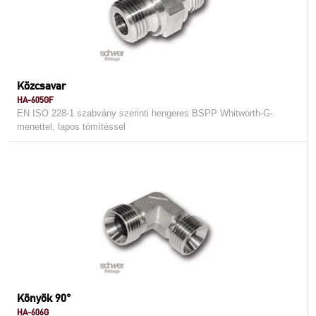
Közcsavar
HA-605GF
EN ISO 228-1 szabvány szerinti hengeres BSPP Whitworth-G-
menettel, lapos tömítéssel
Könyök 90°
HA-606G