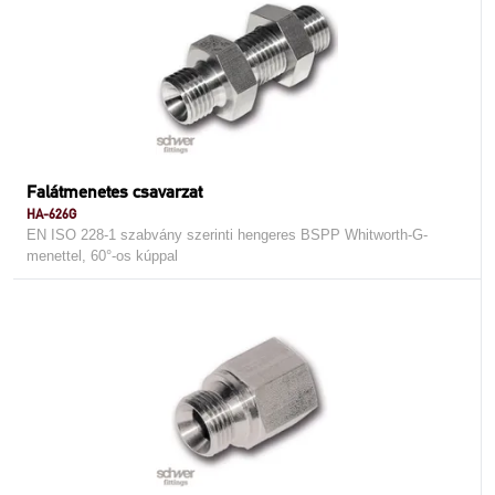
Falátmenetes csavarzat
HA-626G
EN ISO 228-1 szabvány szerinti hengeres BSPP Whitworth-G-
menettel, 60°-os kúppal