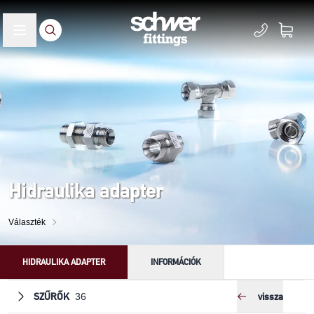
Hidraulika adapter
Választék
HIDRAULIKA ADAPTER
INFORMÁCIÓK
SZŰRŐK
vissza
36