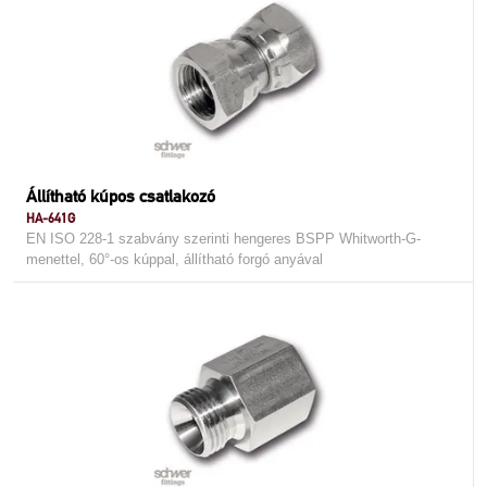
Állítható kúpos csatlakozó
HA-641G
EN ISO 228-1 szabvány szerinti hengeres BSPP Whitworth-G-
menettel, 60°-os kúppal, állítható forgó anyával