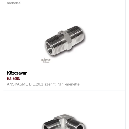
menettel
Közcsavar
HA-605N
ANSI/ASME B 1.20.1 szerinti NPT-menettel