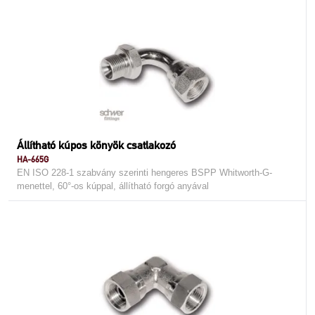
Állítható kúpos könyök csatlakozó
HA-665G
EN ISO 228-1 szabvány szerinti hengeres BSPP Whitworth-G-
menettel, 60°-os kúppal, állítható forgó anyával