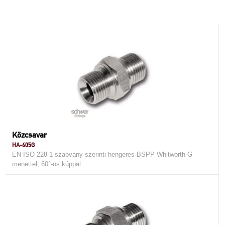
Közcsavar
HA-605G
EN ISO 228-1 szabvány szerinti hengeres BSPP Whitworth-G-
menettel, 60°-os kúppal