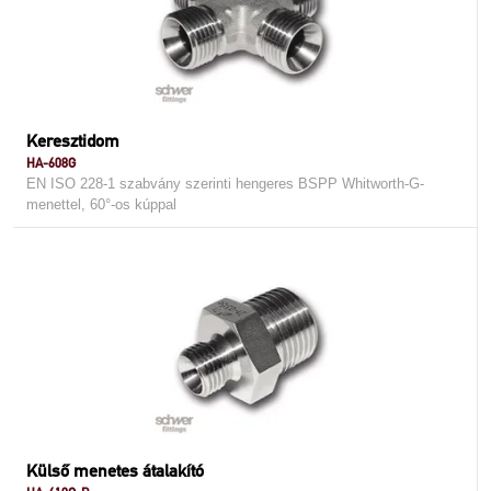
Keresztidom
HA-608G
EN ISO 228-1 szabvány szerinti hengeres BSPP Whitworth-G-
menettel, 60°-os kúppal
Külső menetes átalakító