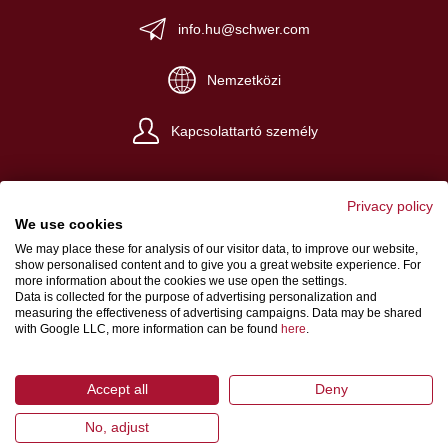
info.hu@schwer.com
Nemzetközi
Kapcsolattartó személy
Privacy policy
We use cookies
We may place these for analysis of our visitor data, to improve our website,
Impresszum
show personalised content and to give you a great website experience. For
more information about the cookies we use open the settings.
ÁSZF
Data is collected for the purpose of advertising personalization and
measuring the effectiveness of advertising campaigns. Data may be shared
Adatvédelem
with Google LLC, more information can be found
here
.
Accept all
Deny
No, adjust
© 2026 Schwer Fittings