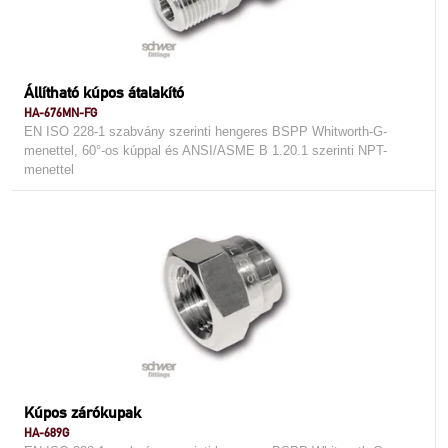
Állítható kúpos átalakító
HA-676MN-FG
EN ISO 228-1 szabvány szerinti hengeres BSPP Whitworth-G-
menettel, 60°-os kúppal és ANSI/ASME B 1.20.1 szerinti NPT-
menettel
Kúpos zárókupak
HA-689G