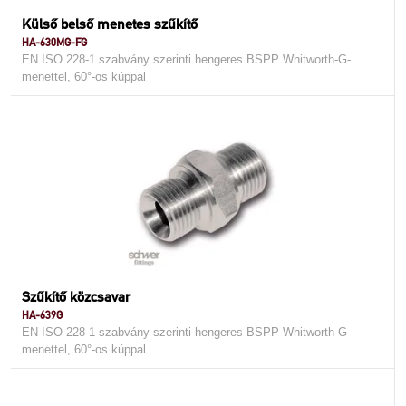
Külső belső menetes szűkítő
HA-630MG-FG
EN ISO 228-1 szabvány szerinti hengeres BSPP Whitworth-G-
menettel, 60°-os kúppal
Szűkítő közcsavar
HA-639G
EN ISO 228-1 szabvány szerinti hengeres BSPP Whitworth-G-
menettel, 60°-os kúppal