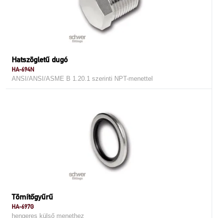
Hatszögletű dugó
HA-694N
ANSI/ANSI/ASME B 1.20.1 szerinti NPT-menettel
Tömítőgyűrű
HA-697G
hengeres külső menethez