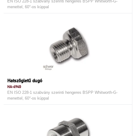
EN ISO 228-1 szabvány szerinti hengeres BSPP Whitworth-G-
menettel, 60°-os kúppal
Hatszögletű dugó
HA-694G
EN ISO 228-1 szabvány szerinti hengeres BSPP Whitworth-G-
menettel, 60°-os kúppal