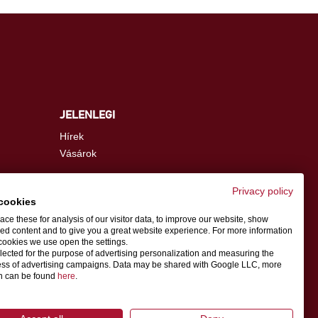
JELENLEGI
Hírek
Vásárok
Privacy policy
cookies
info.hu@schwer.com
ce these for analysis of our visitor data, to improve our website, show
ed content and to give you a great website experience. For more information
cookies we use open the settings.
Kapcsolattartó személy
llected for the purpose of advertising personalization and measuring the
ess of advertising campaigns. Data may be shared with Google LLC, more
on can be found
here
.