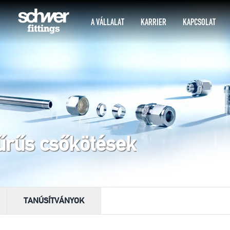
A VÁLLALAT
KARRIER
KAPCSOLAT
űrűs csőkötések
TANÚSÍTVÁNYOK