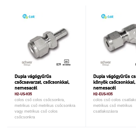
Dupla vágógyűrűs
Dupla vágógyűrűs cs
csőcsavarzat, csőcsonkkal,
könyök csőcsonkkal,
nemesacél
nemesacél
H2-US-H35
H2-EUS-H35
colos cső colos csőcsonkra,
colos cső colos csatlak
metrikus cső metrikus csőcsonkra
metrikus cső metrikus
vagy metrikus cső colos
csatlakozásra
csőcsonkra