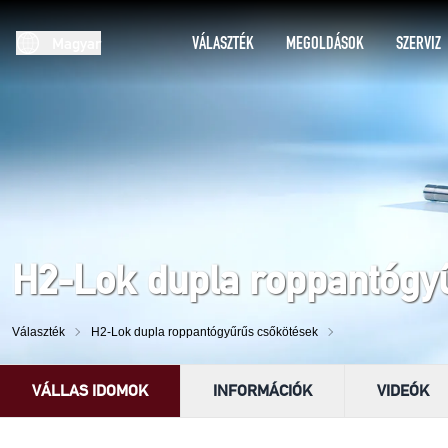
VÁLASZTÉK
MEGOLDÁSOK
SZERVIZ
Magyar
H2-Lok dupla roppantógy
Választék
H2-Lok dupla roppantógyűrűs csőkötések
VÁLLAS IDOMOK
INFORMÁCIÓK
VIDEÓK