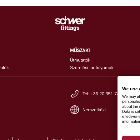
MŰSZAKI
Útmutatók
valók
Szerelési tanfolyamok
We use 
Tel: +36 20 351 74 77
We may pla
personalis
about the 
Nemzetközi
Data is co
effectiven
informati