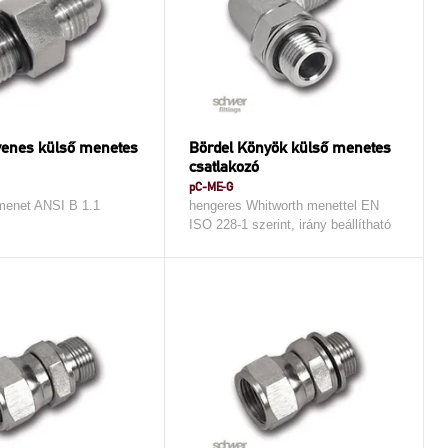
yenes külső menetes
Bördel Könyök külső menetes
csatlakozó
pC-ME-G
menet ANSI B 1.1
hengeres Whitworth menettel EN
ISO 228-1 szerint, irány beállítható