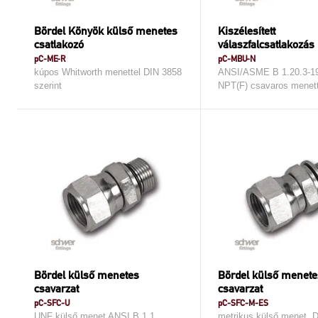
Bördel Könyök külső menetes
Kiszélesített
csatlakozó
válaszfalcsatlakozás
pC-ME-R
pC-MBU-N
kúpos Whitworth menettel DIN 3858
ANSI/ASME B 1.20.3-197
szerint
NPT(F) csavaros menett
Bördel külső menetes
Bördel külső menete
csavarzat
csavarzat
pC-SFC-U
pC-SFC-M-ES
UNF külső menet ANSI B 1.1
metrikus külső menet, 