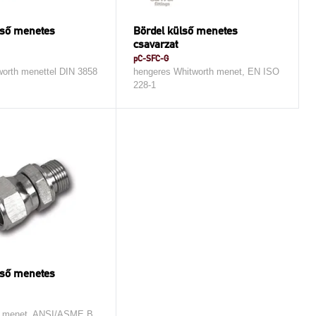
lső menetes
Bördel külső menetes
csavarzat
pC-SFC-G
orth menettel DIN 3858
hengeres Whitworth menet, EN ISO
228-1
lső menetes
 menet, ANSI/ASME B