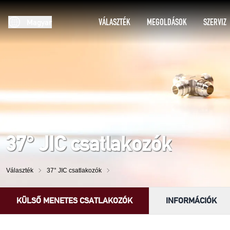
VÁLASZTÉK
MEGOLDÁSOK
SZERVIZ
Magyar
37° JIC csatlakozók
Választék
37° JIC csatlakozók
KÜLSŐ MENETES CSATLAKOZÓK
INFORMÁCIÓK