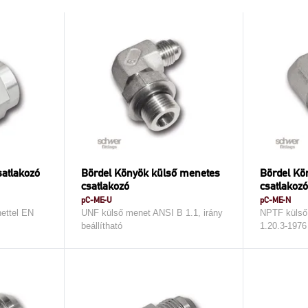
atlakozó
Bördel Könyök külső menetes
Bördel Kö
csatlakozó
csatlakozó
pC-ME-U
pC-ME-N
ettel EN
UNF külső menet ANSI B 1.1, irány
NPTF külső
beállítható
1.20.3-1976