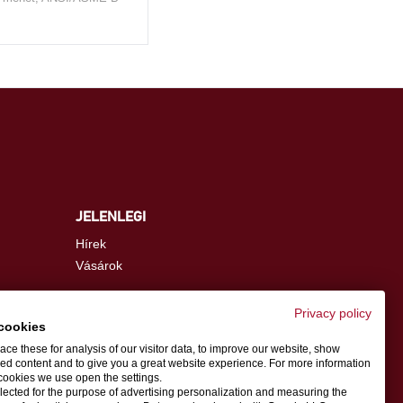
JELENLEGI
Hírek
Vásárok
Privacy policy
cookies
info.hu@schwer.com
ce these for analysis of our visitor data, to improve our website, show
ed content and to give you a great website experience. For more information
cookies we use open the settings.
Kapcsolattartó személy
llected for the purpose of advertising personalization and measuring the