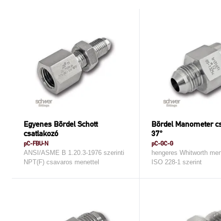
Egyenes Bördel Schott
Bördel Manometer cs
csatlakozó
37°
pC-FBU-N
pC-GC-G
ANSI/ASME B 1.20.3-1976 szerinti
hengeres Whitworth men
NPT(F) csavaros menettel
ISO 228-1 szerint