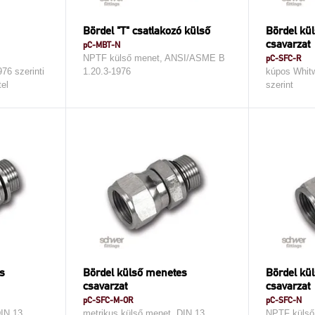
Bördel "T" csatlakozó külső
Bördel kü
csavarzat
pC-MBT-N
NPTF külső menet, ANSI/ASME B
pC-SFC-R
6 szerinti
1.20.3-1976
kúpos Whitw
el
szerint
s
Bördel külső menetes
Bördel kü
csavarzat
csavarzat
pC-SFC-M-OR
pC-SFC-N
DIN 13
metrikus külső menet, DIN 13
NPTF külső