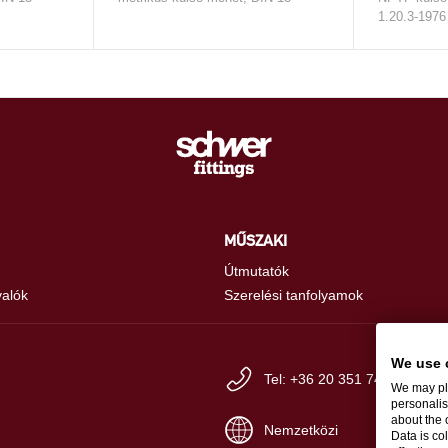
1.20.3-1976
MŰSZAKI
Útmutatók
valók
Szerelési tanfolyamok
We use 
Tel: +36 20 351 74 77
We may pla
personalis
about the 
Nemzetközi
Data is co