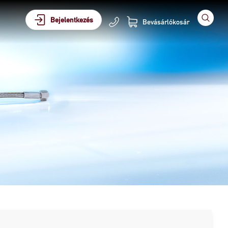
Bejelentkezés
Bevásárlókosár