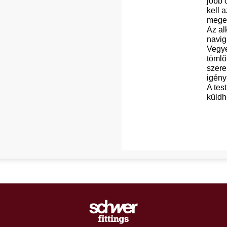
jobb 
kell 
megeg
Az al
navig
Vegye
tömlő
szere
igényl
A tes
küldh