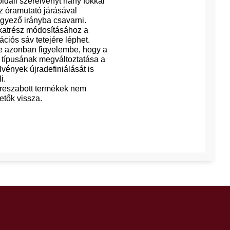
oldali szerelvényt hány fokkal
az óramutató járásával
yező irányba csavarni.
katrész módosításához a
ációs sáv tetejére léphet.
 azonban figyelembe, hogy a
 típusának megváltoztatása a
lvények újradefiniálását is
i.
treszabott termékek nem
etők vissza.