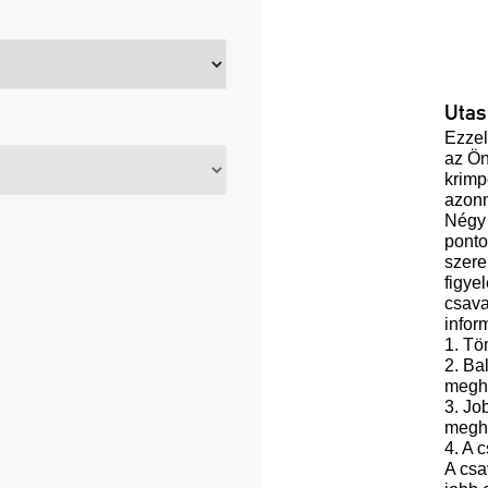
Utas
Ezzel
az Ön 
krimpe
azonn
Négy 
pont
szere
figye
csava
infor
1. Tö
2. Ba
megh
3. Jo
megh
4. A 
A csa