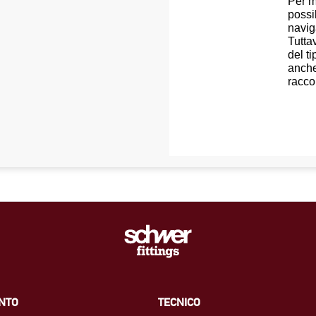
Per m
possi
navig
Tutta
del ti
anche
racco
NTO
TECNICO