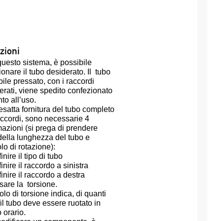
zioni
uesto sistema, è possibile
ionare il tubo desiderato. Il tubo
bile pressato, con i raccordi
erati, viene spedito confezionato
to all’uso.
’esatta fornitura del tubo completo
accordi, sono necessarie 4
mazioni (si prega di prendere
della lunghezza del tubo e
lo di rotazione):
inire il tipo di tubo
inire il raccordo a sinistra
inire il raccordo a destra
ssare la torsione.
olo di torsione indica, di quanti
 il tubo deve essere ruotato in
 orario.