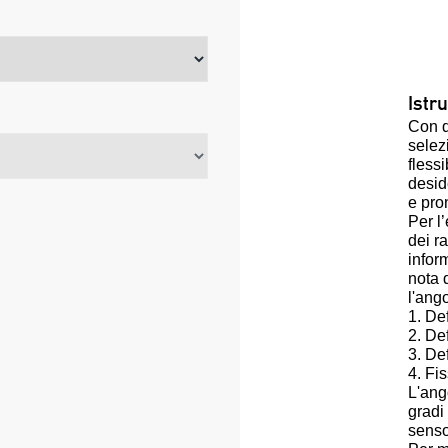
Istru
Con q
selez
flessi
desid
e pron
Per l
dei r
infor
nota 
l'ango
1. Def
2. Def
3. Def
4. Fi
L'ang
gradi
senso