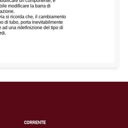
odificare un componente, è
bile modificare la barra di
azione.
via si ricorda che, il cambiamento
po di tubo, porta inevitabilmente
 ad una ridefinizione del tipo di
rdi.
CORRENTE