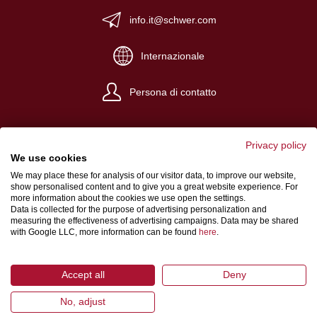
info.it@schwer.com
Internazionale
Persona di contatto
Privacy policy
We use cookies
We may place these for analysis of our visitor data, to improve our website,
Impronta
show personalised content and to give you a great website experience. For
more information about the cookies we use open the settings.
Condizioni generali di vendita
Data is collected for the purpose of advertising personalization and
measuring the effectiveness of advertising campaigns. Data may be shared
Protezione dei dati
with Google LLC, more information can be found
here
.
Accept all
Deny
No, adjust
© 2026 Schwer Fittings