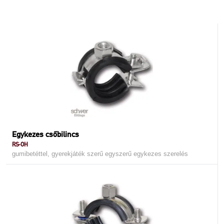
Egykezes csőbilincs
RS-OH
gumibetéttel, gyerekjáték szerű egyszerű egykezes szerelés