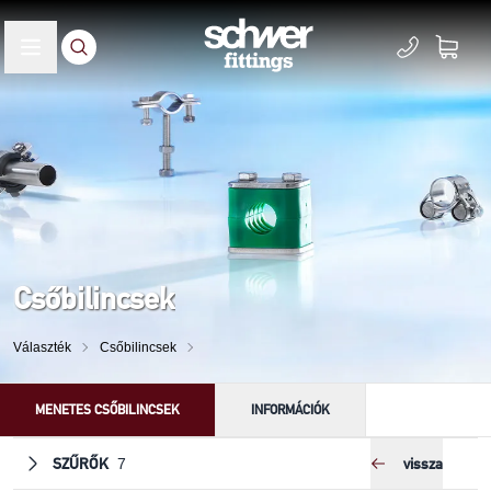
Csőbilincsek
Választék
Csőbilincsek
MENETES CSŐBILINCSEK
INFORMÁCIÓK
SZŰRŐK
vissza
7