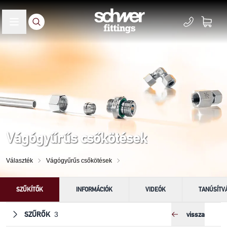
Vágógyűrűs csőkötések
Választék
Vágógyűrűs csőkötések
SZŰKÍTŐK
INFORMÁCIÓK
VIDEÓK
TANÚSÍTV
SZŰRŐK
vissza
3