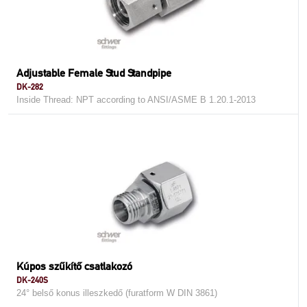
Adjustable Female Stud Standpipe
DK-282
Inside Thread: NPT according to ANSI/ASME B 1.20.1-2013
Kúpos szűkítő csatlakozó
DK-240S
24° belső konus illeszkedő (furatform W DIN 3861)