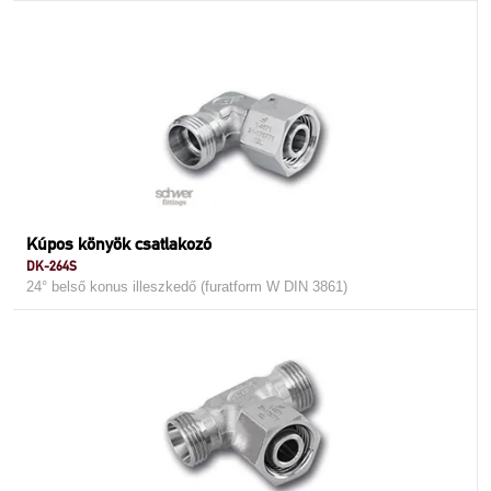
Kúpos könyök csatlakozó
DK-264S
24° belső konus illeszkedő (furatform W DIN 3861)