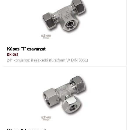
Kúpos "T" csavarzat
DK-267
24° konushoz illeszkedő (furatform W DIN 3861)