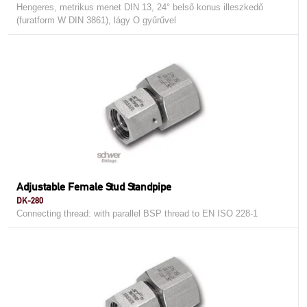
Hengeres, metrikus menet DIN 13, 24° belső konus illeszkedő
(furatform W DIN 3861), lágy O gyűrűvel
Adjustable Female Stud Standpipe
DK-280
Connecting thread: with parallel BSP thread to EN ISO 228-1