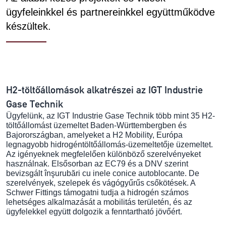
ügyfeleinkkel és partnereinkkel együttműködve
készültek.
H2-töltőállomások alkatrészei az IGT Industrie
Gase Technik
Ügyfelünk, az IGT Industrie Gase Technik több mint 35 H2-
töltőállomást üzemeltet Baden-Württembergben és
Bajorországban, amelyeket a H2 Mobility, Európa
legnagyobb hidrogéntöltőállomás-üzemeltetője üzemeltet.
Az igényeknek megfelelően különböző szerelvényeket
használnak. Elsősorban az EC79 és a DNV szerint
bevizsgált înşurubări cu inele conice autoblocante. De
szerelvények, szelepek és vágógyűrűs csőkötések. A
Schwer Fittings támogatni tudja a hidrogén számos
lehetséges alkalmazását a mobilitás területén, és az
ügyfelekkel együtt dolgozik a fenntartható jövőért.