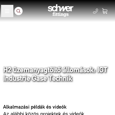
H2 üzemanyagtöltő állomások: IGT
Industrie Gase Technik
Home
Megoldások
Alkalmazási videók
Alkalmazási példák és videók
Az alábbi közös projektek és videók