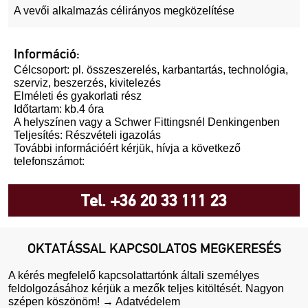
A vevői alkalmazás célirányos megközelítése
Információ:
Célcsoport: pl. összeszerelés, karbantartás, technológia,
szerviz, beszerzés, kivitelezés
Elméleti és gyakorlati rész
Időtartam: kb.4 óra
A helyszínen vagy a Schwer Fittingsnél Denkingenben
Teljesítés: Részvételi igazolás
További információért kérjük, hívja a következő
telefonszámot:
Tel.
+36 20 33 111 23
OKTATÁSSAL KAPCSOLATOS MEGKERESÉS
A kérés megfelelő kapcsolattartónk általi személyes
feldolgozásához kérjük a mezők teljes kitöltését. Nagyon
szépen köszönöm!
→
Adatvédelem