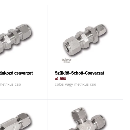
tlakozó csavarzat
Szűkítő-Schott-Csavarzat
u2-RBU
metrikus cső
colos vagy metrikus cső