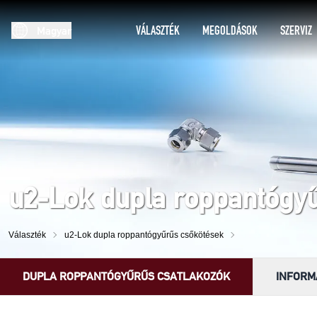
VÁLASZTÉK
MEGOLDÁSOK
SZERVIZ
Magyar
u2-Lok dupla roppantógy
Választék
u2-Lok dupla roppantógyűrűs csőkötések
DUPLA ROPPANTÓGYŰRŰS CSATLAKOZÓK
INFORM