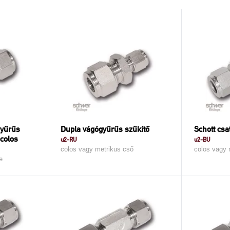
gyűrűs
Dupla vágógyűrűs szűkítő
Schott csa
 colos
u2-RU
u2-BU
colos vagy metrikus cső
colos vagy 
e