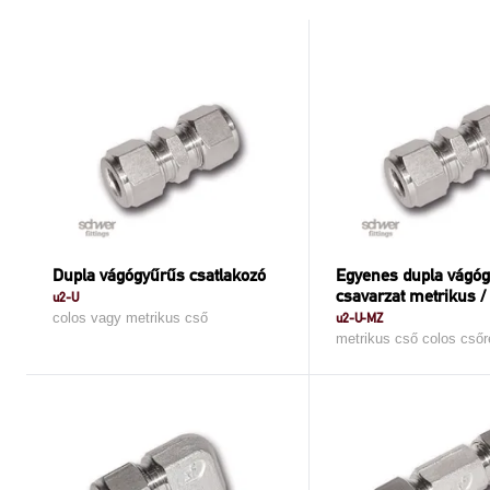
Dupla vágógyűrűs csatlakozó
Egyenes dupla vágó
csavarzat metrikus /
u2-U
colos vagy metrikus cső
u2-U-MZ
metrikus cső colos csőr