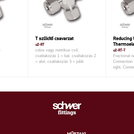
T szűkítő csavarzat
Reducing 
Thermoel
u2-RT
ő
colos vagy metrikus cső;
u2-RT-T
csatlakozás 1 = bal, csatlakozás 2
Fractional o
= alul, csatlakozás 3 = jobb
Connection 
right, Conn