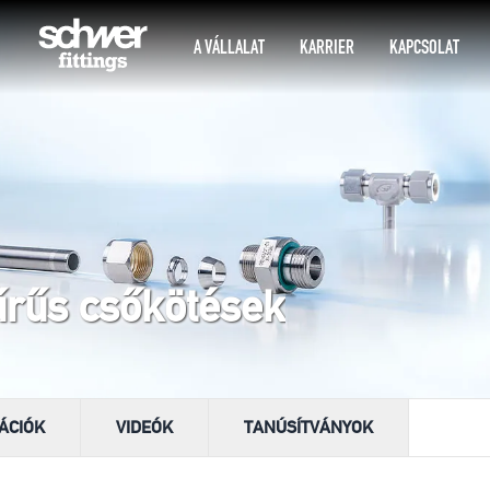
A VÁLLALAT
KARRIER
KAPCSOLAT
űrűs csőkötések
ÁCIÓK
VIDEÓK
TANÚSÍTVÁNYOK