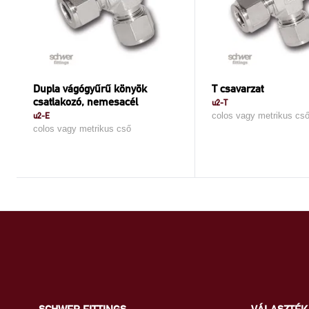
Dupla vágógyűrű könyök
T csavarzat
csatlakozó, nemesacél
u2-T
u2-E
colos vagy metrikus cs
colos vagy metrikus cső