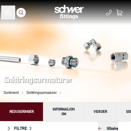
Snittringsarmaturer
Sortiment
Snittringsarmaturer
INFORMASJON
REDUSERINGER
VIDEOER
SE
OM
FILTRE
tilbake
3